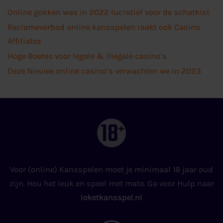
Online gokken was in 2022 lucratief voor de schatkist
Reclameverbod online kansspelen raakt ook Casino
Affiliates
Hoge Boetes voor legale & illegale casino’s
Deze Nieuwe online casino’s verwachten we in 2023
Voor (online) Kansspelen moet je minimaal 18 jaar oud
zijn. Hou het leuk en speel met mate. Ga voor Hulp naar
loketkansspel.nl