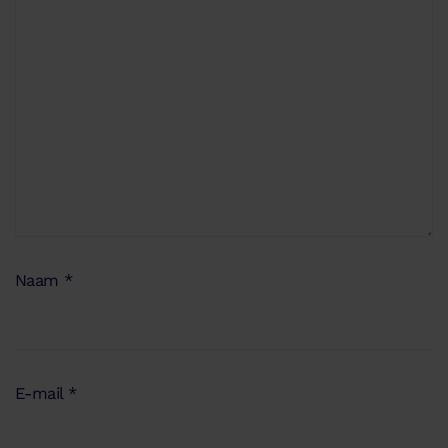
Naam
*
E-mail
*