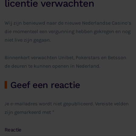
licentie verwachten
Wij zijn benieuwd naar de nieuwe Nederlandse Casino’s
die momenteel een vergunning hebben gekregen en nog
niet live zijn gegaan.
Binnenkort verwachten Unibet, Pokerstars en Betsson
de deuren te kunnen openen in Nederland.
Geef een reactie
Je e-mailadres wordt niet gepubliceerd. Vereiste velden
zijn gemarkeerd met
*
Reactie