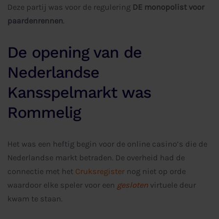
Deze partij was voor de regulering
DE monopolist voor
paardenrennen
.
De opening van de
Nederlandse
Kansspelmarkt was
Rommelig
Het was een heftig begin voor de online casino’s die de
Nederlandse markt betraden. De overheid had de
connectie met het
Cruksregister
nog niet op orde
waardoor elke speler voor een
gesloten
virtuele deur
kwam te staan.