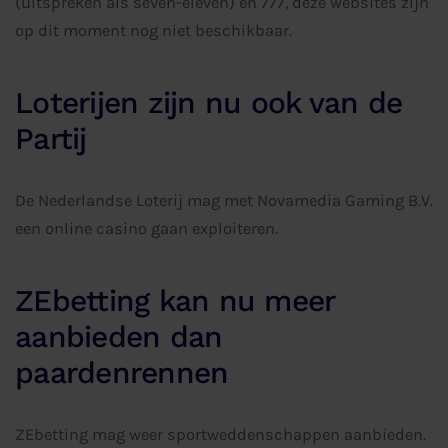
(uitspreken als seven-eleven) en 777, deze websites zijn
op dit moment nog niet beschikbaar.
Loterijen zijn nu ook van de
Partij
De Nederlandse Loterij mag met Novamedia Gaming B.V.
een online casino gaan exploiteren.
ZEbetting kan nu meer
aanbieden dan
paardenrennen
ZEbetting mag weer sportweddenschappen aanbieden.