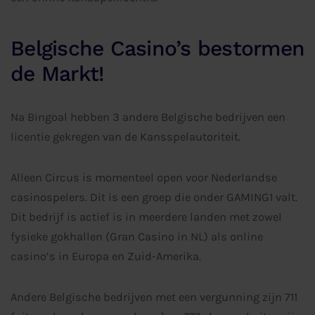
Belgische Casino’s bestormen
de Markt!
Na Bingoal hebben 3 andere Belgische bedrijven een
licentie gekregen van de Kansspelautoriteit.
Alleen Circus is momenteel open voor Nederlandse
casinospelers. Dit is een groep die onder GAMING1 valt.
Dit bedrijf is actief is in meerdere landen met zowel
fysieke gokhallen (Gran Casino in NL) als online
casino’s in Europa en Zuid-Amerika.
Andere Belgische bedrijven met een vergunning zijn 711