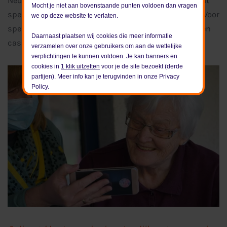
Nederlandse Casino’s moeten er zorg voor dragen dat
Mocht je niet aan bovenstaande punten voldoen dan vragen
spelers zich op een verantwoorde manier gedragen. Voor
we op deze website te verlaten.
spelers onder de 24 jaar oud zijn dan ook vrijwel geen
Daarnaast plaatsen wij cookies die meer informatie
casino bonussen meer beschikbaar.
verzamelen over onze gebruikers om aan de wettelijke
verplichtingen te kunnen voldoen. Je kan banners en
cookies in
1 klik uitzetten
voor je de site bezoekt (derde
partijen). Meer info kan je terugvinden in onze Privacy
Policy.