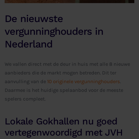
De nieuwste
vergunninghouders in
Nederland
We vallen direct met de deur in huis met alle 8 nieuwe
aanbieders die de markt mogen betreden. Dit ter
aanvulling van de
10 originele vergunninghouders
.
Daarmee is het huidige spelaanbod voor de meeste
spelers compleet.
Lokale Gokhallen nu goed
vertegenwoordigd met JVH