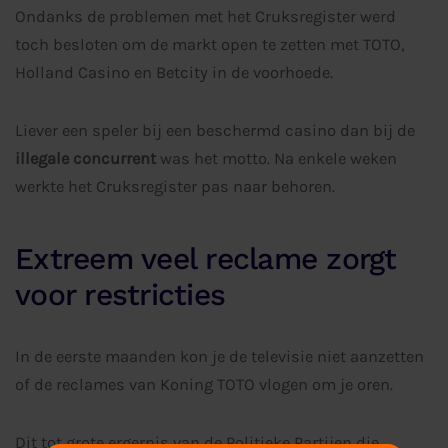
Ondanks de problemen met het Cruksregister werd
toch besloten om de markt open te zetten met TOTO,
Holland Casino en Betcity in de voorhoede.
Liever een speler bij een beschermd casino dan bij de
illegale
concurrent
was het motto. Na enkele weken
werkte het Cruksregister pas naar behoren.
Extreem veel reclame zorgt
voor restricties
In de eerste maanden kon je de televisie niet aanzetten
of de reclames van Koning TOTO vlogen om je oren.
Dit tot grote ergernis van de Politieke Partijen die