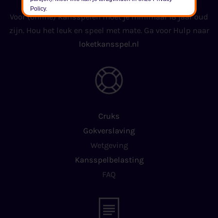
Policy.
Voor (online) Kansspelen moet je minimaal 18 jaar oud
zijn. Hou het leuk en speel met mate. Ga voor Hulp naar
loketkansspel.nl
Cruks
Gokverslaving
Wetgeving
Kansspelbelasting
FAQ