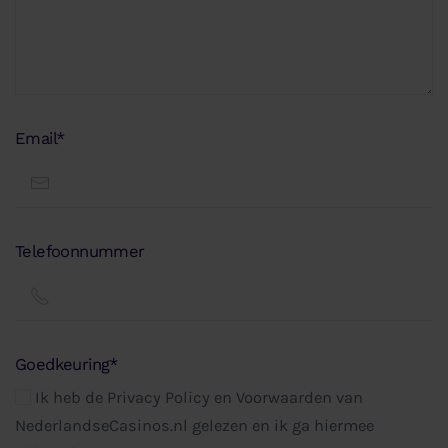
Email*
Telefoonnummer
Goedkeuring*
Ik heb de Privacy Policy en Voorwaarden van
NederlandseCasinos.nl gelezen en ik ga hiermee